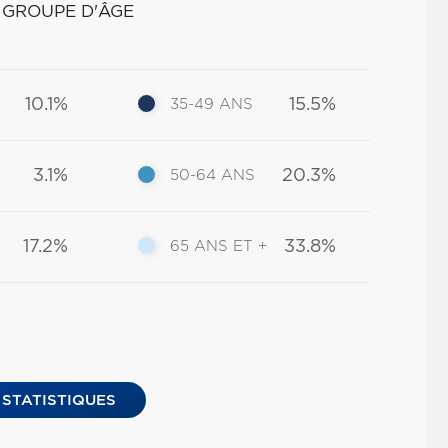
 GROUPE D'ÂGE
10.1%
15.5%
35-49 ANS
3.1%
20.3%
50-64 ANS
17.2%
33.8%
65 ANS ET +
 STATISTIQUES