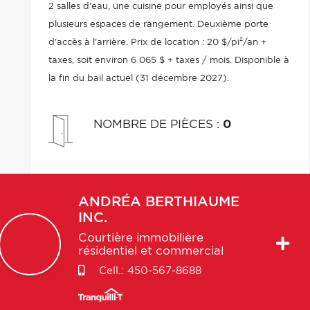
2 salles d'eau, une cuisine pour employés ainsi que
plusieurs espaces de rangement. Deuxième porte
d'accès à l'arrière. Prix de location : 20 $/pi²/an +
taxes, soit environ 6 065 $ + taxes / mois. Disponible à
la fin du bail actuel (31 décembre 2027).
NOMBRE DE PIÈCES
:
0
ANDRÉA
BERTHIAUME
INC.
Courtière immobilière
résidentiel et commercial
Cell.:
450-567-8688