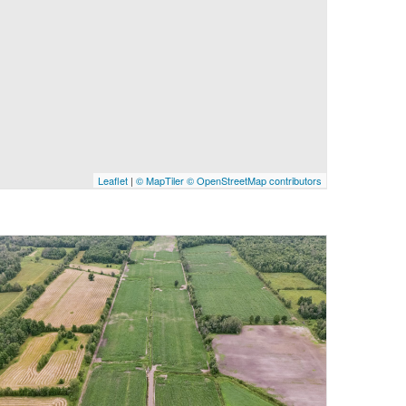
Leaflet
|
© MapTiler
© OpenStreetMap contributors