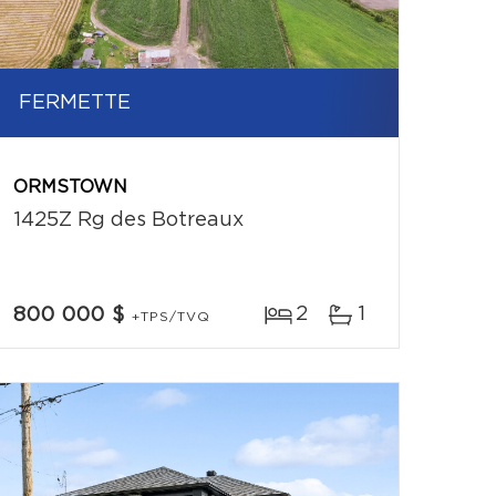
FERMETTE
ORMSTOWN
1425Z Rg des Botreaux
2
1
800 000 $
+TPS/TVQ