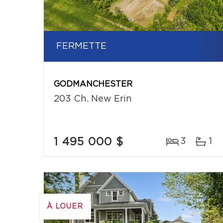
FERMETTE
GODMANCHESTER
203 Ch. New Erin
1 495 000 $
3
1
À LOUER