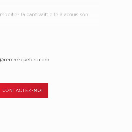
obilier la captivait; elle a acquis son
s, puis un immeuble à revenus à 26 ans,
ovation résidentielle.
réat en administration des affaires,
richi son parcours professionnel en
e@remax-quebec.com
endant 5 ans dans une grande entreprise
ce lui a permis de développer une écoute
itude à cerner précisément les besoins
CONTACTEZ-MOI
t notre équipe au tout début de l’année
e déjà par son approche personnalisée et
es liens de confiance durables avec ses