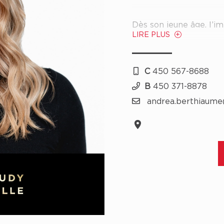
Dès son jeune âge, l’imm
LIRE PLUS
premier duplex à 24 an
suivi d’un projet de rén
C
450 567-8688
Titulaire d’un baccalau
B
450 371-8878
Andréa a également en
andrea.berthiaum
ressources humaines p
locale. Cette expérien
empathique et une apt
des autres. Elle rejoin
2024, elle se distingu
sa capacité à établir d
clients!